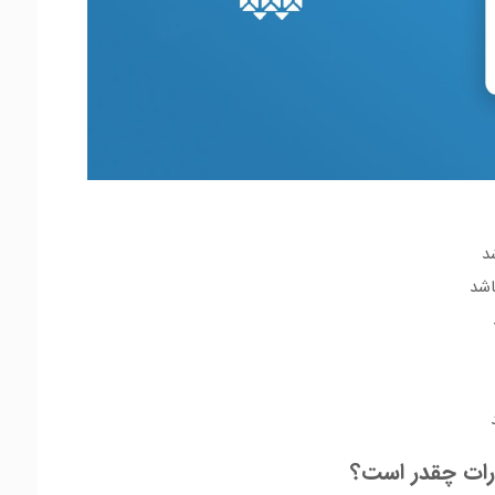
د
اشد
رات چقدر است؟