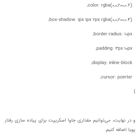
color: rgba(0,0,200,0.6);
box-shadow: 1px 1px 2px rgba(0,0,200,0.4);
border-radius: 10px;
padding: 3px 10px;
display: inline-block;
cursor: pointer;
}
و در نهایت، می‌توانیم مقداری جاوا اسکریپت برای پیاده سازی رفتار
پویا اضافه کنیم.