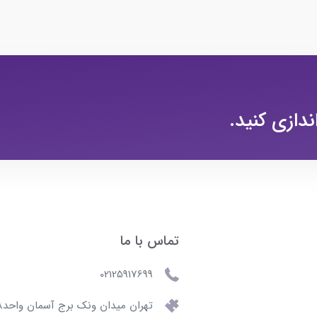
ندازی کنید.
تماس با ما
02125917699
تهران میدان ونک برج آسمان واحد508