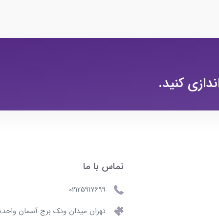
ندازی کنید.
تماس با ما
02125917699
تهران میدان ونک برج آسمان واحد508